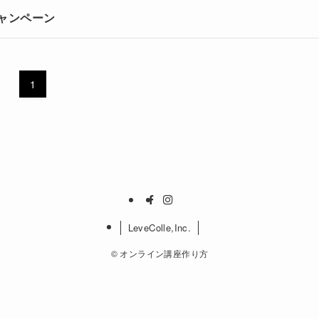
キャンペーン
1
LeveColle,Inc.
©
オンライン講座作り方